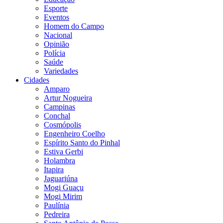
Esporte
Eventos
Homem do Campo
Nacional
Opinião
Polícia
Saúde
Variedades
Cidades
Amparo
Artur Nogueira
Campinas
Conchal
Cosmópolis
Engenheiro Coelho
Espírito Santo do Pinhal
Estiva Gerbi
Holambra
Itapira
Jaguariúna
Mogi Guaçu
Mogi Mirim
Paulínia
Pedreira