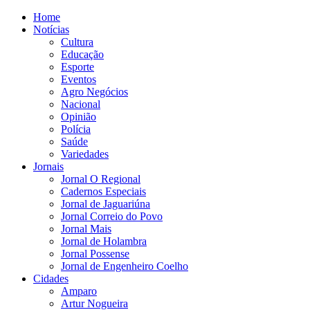
Home
Notícias
Cultura
Educação
Esporte
Eventos
Agro Negócios
Nacional
Opinião
Polícia
Saúde
Variedades
Jornais
Jornal O Regional
Cadernos Especiais
Jornal de Jaguariúna
Jornal Correio do Povo
Jornal Mais
Jornal de Holambra
Jornal Possense
Jornal de Engenheiro Coelho
Cidades
Amparo
Artur Nogueira