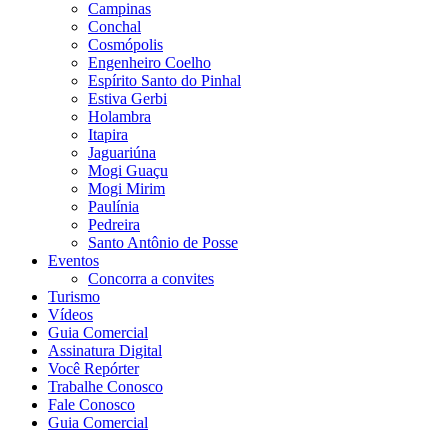
Campinas
Conchal
Cosmópolis
Engenheiro Coelho
Espírito Santo do Pinhal
Estiva Gerbi
Holambra
Itapira
Jaguariúna
Mogi Guaçu
Mogi Mirim
Paulínia
Pedreira
Santo Antônio de Posse
Eventos
Concorra a convites
Turismo
Vídeos
Guia Comercial
Assinatura Digital
Você Repórter
Trabalhe Conosco
Fale Conosco
Guia Comercial