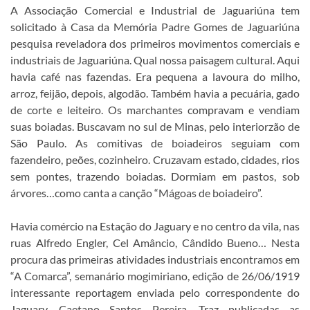
A Associação Comercial e Industrial de Jaguariúna tem
solicitado à Casa da Memória Padre Gomes de Jaguariúna
pesquisa reveladora dos primeiros movimentos comerciais e
industriais de Jaguariúna. Qual nossa paisagem cultural. Aqui
havia café nas fazendas. Era pequena a lavoura do milho,
arroz, feijão, depois, algodão. Também havia a pecuária, gado
de corte e leiteiro. Os marchantes compravam e vendiam
suas boiadas. Buscavam no sul de Minas, pelo interiorzão de
São Paulo. As comitivas de boiadeiros seguiam com
fazendeiro, peões, cozinheiro. Cruzavam estado, cidades, rios
sem pontes, trazendo boiadas. Dormiam em pastos, sob
árvores…como canta a canção “Mágoas de boiadeiro”.
Havia comércio na Estação do Jaguary e no centro da vila, nas
ruas Alfredo Engler, Cel Amâncio, Cândido Bueno… Nesta
procura das primeiras atividades industriais encontramos em
“A Comarca”, semanário mogimiriano, edição de 26/06/1919
interessante reportagem enviada pelo correspondente do
Jaguary, Caetano Santos Pereira. Traz publicadas as