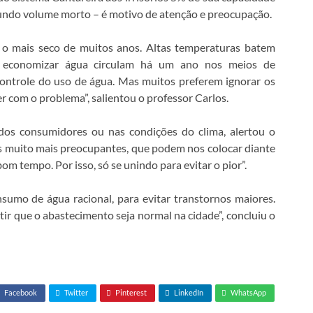
gundo volume morto – é motivo de atenção e preocupação.
i, o mais seco de muitos anos. Altas temperaturas batem
a economizar água circulam há um ano nos meios de
controle do uso de água. Mas muitos preferem ignorar os
 com o problema”, salientou o professor Carlos.
os consumidores ou nas condições do clima, alertou o
res muito mais preocupantes, que podem nos colocar diante
om tempo. Por isso, só se unindo para evitar o pior”.
umo de água racional, para evitar transtornos maiores.
ir que o abastecimento seja normal na cidade”, concluiu o
Facebook
Twitter
Pinterest
LinkedIn
WhatsApp