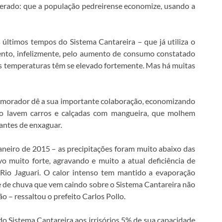
iterado: que a população pedreirense economize, usando a
últimos tempos do Sistema Cantareira – que já utiliza o
nto, infelizmente, pelo aumento de consumo constatado
 as temperaturas têm se elevado fortemente. Mas há muitas
morador dê a sua importante colaboração, economizando
ão lavem carros e calçadas com mangueira, que molhem
antes de enxaguar.
neiro de 2015 – as precipitações foram muito abaixo das
 muito forte, agravando e muito a atual deficiência de
 Rio Jaguari. O calor intenso tem mantido a evaporação
e de chuva que vem caindo sobre o Sistema Cantareira não
 – ressaltou o prefeito Carlos Pollo.
do Sistema Cantareira aos irrisórios 5% de sua capacidade