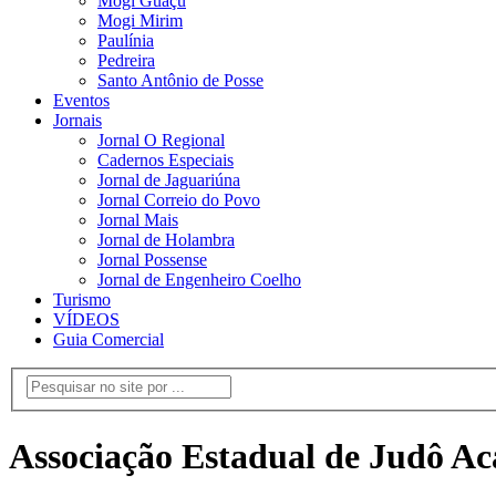
Mogi Guaçu
Mogi Mirim
Paulínia
Pedreira
Santo Antônio de Posse
Eventos
Jornais
Jornal O Regional
Cadernos Especiais
Jornal de Jaguariúna
Jornal Correio do Povo
Jornal Mais
Jornal de Holambra
Jornal Possense
Jornal de Engenheiro Coelho
Turismo
VÍDEOS
Guia Comercial
Associação Estadual de Judô Acá