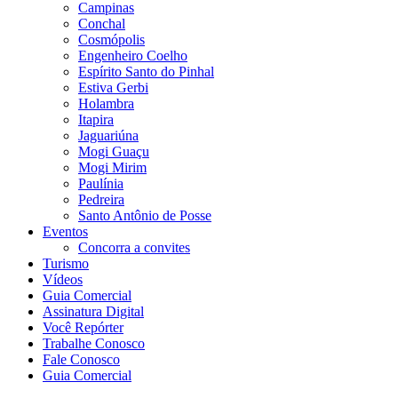
Campinas
Conchal
Cosmópolis
Engenheiro Coelho
Espírito Santo do Pinhal
Estiva Gerbi
Holambra
Itapira
Jaguariúna
Mogi Guaçu
Mogi Mirim
Paulínia
Pedreira
Santo Antônio de Posse
Eventos
Concorra a convites
Turismo
Vídeos
Guia Comercial
Assinatura Digital
Você Repórter
Trabalhe Conosco
Fale Conosco
Guia Comercial