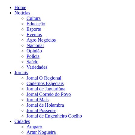
Home
Notícias
Cultura
Educação
Esporte
Eventos
Agro Negócios
Nacional
Opinião
Polícia
Saúde
Variedades
Jornais
Jornal O Regional
Cadernos Especiais
Jornal de Jaguariúna
Jornal Correio do Povo
Jornal Mais
Jornal de Holambra
Jornal Possense
Jornal de Engenheiro Coelho
Cidades
Amparo
Artur Nogueira