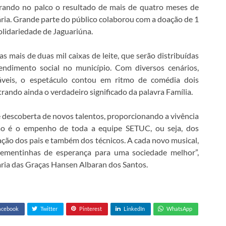
trando no palco o resultado de mais de quatro meses de
etária. Grande parte do público colaborou com a doação de 1
Solidariedade de Jaguariúna.
ais de duas mil caixas de leite, que serão distribuídas
tendimento social no município. Com diversos cenários,
cáveis, o espetáculo contou em ritmo de comédia dois
rando ainda o verdadeiro significado da palavra Família.
 descoberta de novos talentos, proporcionando a vivência
o é o empenho de toda a equipe SETUC, ou seja, dos
ação dos pais e também dos técnicos. A cada novo musical,
sementinhas de esperança para uma sociedade melhor”,
aria das Graças Hansen Albaran dos Santos.
acebook
Twitter
Pinterest
LinkedIn
WhatsApp