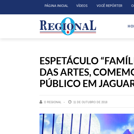
PÁGINA INICIAL
VÍDEOS
VOCÊ REPÓRTER
C
HO
ESPETÁCULO “FAMÍL
DAS ARTES, COMEM
PÚBLICO EM JAGUA
O REGIONAL
11 DE OUTUBRO DE 2018