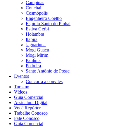
Campinas
Conchal
Cosmópolis
Engenheiro Coelho
Espírito Santo do Pinhal
Estiva Gerbi
Holambra
Itapira
Jaguariúna
Mogi Guaçu
Mogi Mirim
Paulínia
Pedreira
Santo Antônio de Posse
Eventos
Concorra a convites
Turismo
Vídeos
Guia Comercial
Assinatura Digital
Você Repórter
Trabalhe Conosco
Fale Conosco
Guia Comercial