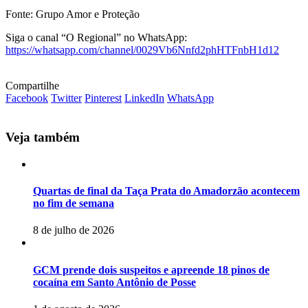
Fonte: Grupo Amor e Proteção
Siga o canal “O Regional” no WhatsApp:
https://whatsapp.com/channel/0029Vb6Nnfd2phHTFnbH1d12
Compartilhe
Facebook
Twitter
Pinterest
LinkedIn
WhatsApp
Veja também
Quartas de final da Taça Prata do Amadorzão acontecem
no fim de semana
8 de julho de 2026
GCM prende dois suspeitos e apreende 18 pinos de
cocaína em Santo Antônio de Posse