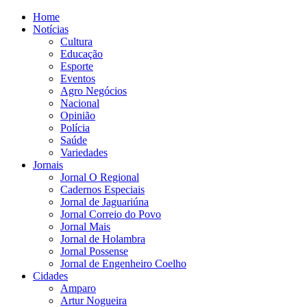
Home
Notícias
Cultura
Educação
Esporte
Eventos
Agro Negócios
Nacional
Opinião
Polícia
Saúde
Variedades
Jornais
Jornal O Regional
Cadernos Especiais
Jornal de Jaguariúna
Jornal Correio do Povo
Jornal Mais
Jornal de Holambra
Jornal Possense
Jornal de Engenheiro Coelho
Cidades
Amparo
Artur Nogueira