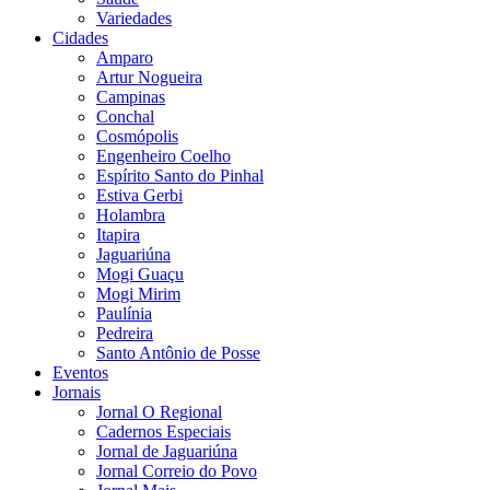
Variedades
Cidades
Amparo
Artur Nogueira
Campinas
Conchal
Cosmópolis
Engenheiro Coelho
Espírito Santo do Pinhal
Estiva Gerbi
Holambra
Itapira
Jaguariúna
Mogi Guaçu
Mogi Mirim
Paulínia
Pedreira
Santo Antônio de Posse
Eventos
Jornais
Jornal O Regional
Cadernos Especiais
Jornal de Jaguariúna
Jornal Correio do Povo