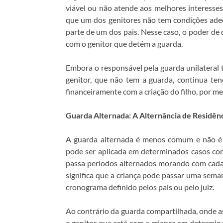
viável ou não atende aos melhores interesses
que um dos genitores não tem condições adeq
parte de um dos pais. Nesse caso, o poder de 
com o genitor que detém a guarda.
Embora o responsável pela guarda unilateral 
genitor, que não tem a guarda, continua ten
financeiramente com a criação do filho, por me
Guarda Alternada: A Alternância de Residên
A guarda alternada é menos comum e não é pr
pode ser aplicada em determinados casos com
passa períodos alternados morando com cada 
significa que a criança pode passar uma sema
cronograma definido pelos pais ou pelo juiz.
Ao contrário da guarda compartilhada, onde a
o genitor que está com a criança em determin