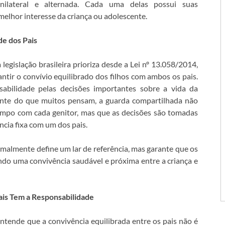
nilateral e alternada. Cada uma delas possui suas
melhor interesse da criança ou adolescente.
e dos Pais
egislação brasileira prioriza desde a Lei nº 13.058/2014,
ntir o convívio equilibrado dos filhos com ambos os pais.
abilidade pelas decisões importantes sobre a vida da
rente do que muitos pensam, a guarda compartilhada não
tempo com cada genitor, mas que as decisões são tomadas
cia fixa com um dos pais.
rmalmente define um lar de referência, mas garante que os
endo uma convivência saudável e próxima entre a criança e
is Tem a Responsabilidade
entende que a convivência equilibrada entre os pais não é