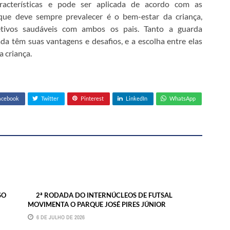
acterísticas e pode ser aplicada de acordo com as
 que deve sempre prevalecer é o bem-estar da criança,
etivos saudáveis com ambos os pais. Tanto a guarda
ada têm suas vantagens e desafios, e a escolha entre elas
a criança.
acebook
Twitter
Pinterest
LinkedIn
WhatsApp
SO
2ª RODADA DO INTERNÚCLEOS DE FUTSAL
MOVIMENTA O PARQUE JOSÉ PIRES JÚNIOR
6 DE JULHO DE 2026