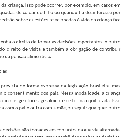
 da criança. Isso pode ocorrer, por exemplo, em casos em
uadas de cuidar do filho ou quando há desinteresse por
decisão sobre questões relacionadas à vida da criança fica
tenha o direito de tomar as decisões importantes, o outro
do direito de visita e também a obrigação de contribuir
io da pensão alimentícia.
cias
evista de forma expressa na legislação brasileira, mas
 o consentimento dos pais. Nessa modalidade, a criança
um dos genitores, geralmente de forma equilibrada. Isso
na com o pai e outra com a mãe, ou seguir qualquer outro
s decisões são tomadas em conjunto, na guarda alternada,
ado período tem total responsabilidade sobre as decisões,