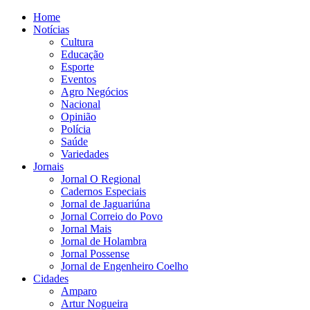
Home
Notícias
Cultura
Educação
Esporte
Eventos
Agro Negócios
Nacional
Opinião
Polícia
Saúde
Variedades
Jornais
Jornal O Regional
Cadernos Especiais
Jornal de Jaguariúna
Jornal Correio do Povo
Jornal Mais
Jornal de Holambra
Jornal Possense
Jornal de Engenheiro Coelho
Cidades
Amparo
Artur Nogueira