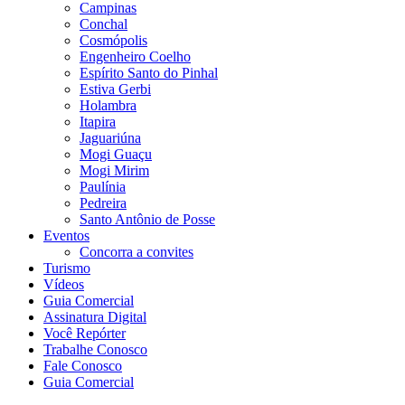
Campinas
Conchal
Cosmópolis
Engenheiro Coelho
Espírito Santo do Pinhal
Estiva Gerbi
Holambra
Itapira
Jaguariúna
Mogi Guaçu
Mogi Mirim
Paulínia
Pedreira
Santo Antônio de Posse
Eventos
Concorra a convites
Turismo
Vídeos
Guia Comercial
Assinatura Digital
Você Repórter
Trabalhe Conosco
Fale Conosco
Guia Comercial