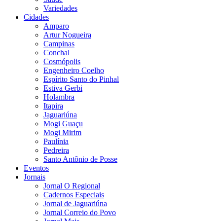
Variedades
Cidades
Amparo
Artur Nogueira
Campinas
Conchal
Cosmópolis
Engenheiro Coelho
Espírito Santo do Pinhal
Estiva Gerbi
Holambra
Itapira
Jaguariúna
Mogi Guaçu
Mogi Mirim
Paulínia
Pedreira
Santo Antônio de Posse
Eventos
Jornais
Jornal O Regional
Cadernos Especiais
Jornal de Jaguariúna
Jornal Correio do Povo