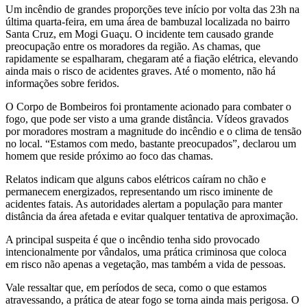
Um incêndio de grandes proporções teve início por volta das 23h na
última quarta-feira, em uma área de bambuzal localizada no bairro
Santa Cruz, em Mogi Guaçu. O incidente tem causado grande
preocupação entre os moradores da região. As chamas, que
rapidamente se espalharam, chegaram até a fiação elétrica, elevando
ainda mais o risco de acidentes graves. Até o momento, não há
informações sobre feridos.
O Corpo de Bombeiros foi prontamente acionado para combater o
fogo, que pode ser visto a uma grande distância. Vídeos gravados
por moradores mostram a magnitude do incêndio e o clima de tensão
no local. “Estamos com medo, bastante preocupados”, declarou um
homem que reside próximo ao foco das chamas.
Relatos indicam que alguns cabos elétricos caíram no chão e
permanecem energizados, representando um risco iminente de
acidentes fatais. As autoridades alertam a população para manter
distância da área afetada e evitar qualquer tentativa de aproximação.
A principal suspeita é que o incêndio tenha sido provocado
intencionalmente por vândalos, uma prática criminosa que coloca
em risco não apenas a vegetação, mas também a vida de pessoas.
Vale ressaltar que, em períodos de seca, como o que estamos
atravessando, a prática de atear fogo se torna ainda mais perigosa. O