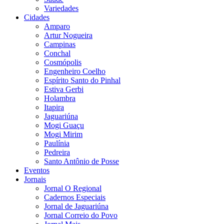
Variedades
Cidades
Amparo
Artur Nogueira
Campinas
Conchal
Cosmópolis
Engenheiro Coelho
Espírito Santo do Pinhal
Estiva Gerbi
Holambra
Itapira
Jaguariúna
Mogi Guaçu
Mogi Mirim
Paulínia
Pedreira
Santo Antônio de Posse
Eventos
Jornais
Jornal O Regional
Cadernos Especiais
Jornal de Jaguariúna
Jornal Correio do Povo