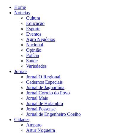
Home
Notícias
Cultura
Educação
Esporte
Eventos
Agro Negócios
Nacional
Opinião
Polícia
Saúde
Variedades
Jornais
Jornal O Regional
Cadernos Especiais
Jornal de Jaguariúna
Jornal Correio do Povo
Jornal Mais
Jornal de Holambra
Jornal Possense
Jornal de Engenheiro Coelho
Cidades
Amparo
Artur Nogueira