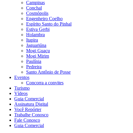
Campinas
Conchal
Cosmópolis
Engenheiro Coelho
Espírito Santo do Pinhal
Estiva Gerbi
Holambra
Itapira
Jaguariúna
Mogi Guaçu
Mogi Mirim
Paulínia
Pedreira
Santo Antônio de Posse
Eventos
Concorra a convites
Turismo
Vídeos
Guia Comercial
Assinatura Digital
Você Repórter
Trabalhe Conosco
Fale Conosco
Guia Comercial