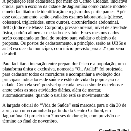
A população será cadastrada por meio do Cartão Cidadão, iniciativa
crucial para a escolha da cidade de Jaguariúna como cidade modelo
e meio facilitador de identificação e registro dos participantes. Após
esse cadastramento, serão avaliados exames laboratoriais (glicose,
colesterol, triglicérides, entre outros), circunferência abdominal,
IMC (Índice de Massa Corporal), pressão arterial, nível de atividade
física, padrão alimentar e estado de saúde. Esses mesmos dados
serão comparado ao final do projeto para validar o objetivo da
proposta. Os postos de cadastramento, a princípio, serão as UBSs e
as 53 escolas do município, com início previsto para a 2ª quinzena
de abril.
Para facilitar a interação entre preparador físico e a população, uma
plataforma única e exclusiva, nomeada “Oi, Atalla!” foi projetada
para cadastrar todos os moradores e acompanhar a evolução dos
principais indicadores de saúde e estilo de vida da população da
cidade. Com ela será possível que cada pessoa simule os treinos e
anote todas as suas atividades diárias, além de marcar,
automaticamente, quando o usuário está se movimentando.
A largada oficial do “Vida de Saúde” está marcada para o dia 30 de
abril, com uma caminhada partindo do Centro Cultural, em
Jaguariúna. O projeto tem 7 meses de duração, com previsão de
término ao final de novembro.
Caroline Belini