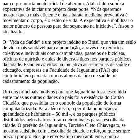
para o pronunciamento oficial de abertura. Atalla falou sobre a
expectativa de iniciar um projeto deste porte. “Nós queremos
mostrar que a mais eficiente e mais barata medicina preventiva é
movimentar o corpo, é o estilo de vida. A expectativa é mobilizar o
maior número de pessoas para dar segmento na iniciativa”, frisou o
idealizador.
O “Vida de Saúde” é um projeto inédito no Brasil que visa um estilo
de vida mais saudável para a população, através de exercícios
coletivos e individuais como caminhadas, passeios de bicicleta,
oficinas de nutrição e aulas de diversos tipos nos parques públicos
da cidade. Estão envolvidos na iniciativa as secretarias de saúde e
educação, empresas e a Faculdade de Jaguariúna (FAJ) que
contribuirá em parceria com os alunos da área de saúde no
cadastramento da população.
Um dos principais motivos para que Jaguariúna fosse escolhida
entre todas as outras cidades do país foi a existência do Cartão
Cidadão, que possibilta ter o controle da população de forma
computadorizada. Para além disso, o perfil da população, a
quantidade de habitantes – 50 mil -, e os parques públicos
distribuídos pelos bairros foram determinates para a escolha da
cidade. O prefeito de Jaguariúna, Tarcisio Cleto Chiavegato, se
mostrou satisfeito com a escolha da cidade e reforçou que sempre
prezou por projetos que envolvam o meio ambiente, como a