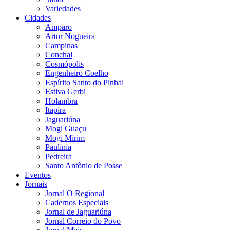
Variedades
Cidades
Amparo
Artur Nogueira
Campinas
Conchal
Cosmópolis
Engenheiro Coelho
Espírito Santo do Pinhal
Estiva Gerbi
Holambra
Itapira
Jaguariúna
Mogi Guaçu
Mogi Mirim
Paulínia
Pedreira
Santo Antônio de Posse
Eventos
Jornais
Jornal O Regional
Cadernos Especiais
Jornal de Jaguariúna
Jornal Correio do Povo