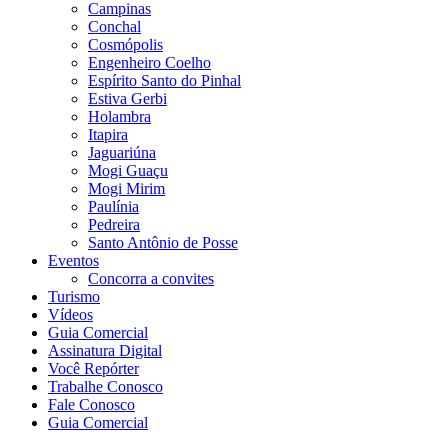
Campinas
Conchal
Cosmópolis
Engenheiro Coelho
Espírito Santo do Pinhal
Estiva Gerbi
Holambra
Itapira
Jaguariúna
Mogi Guaçu
Mogi Mirim
Paulínia
Pedreira
Santo Antônio de Posse
Eventos
Concorra a convites
Turismo
Vídeos
Guia Comercial
Assinatura Digital
Você Repórter
Trabalhe Conosco
Fale Conosco
Guia Comercial