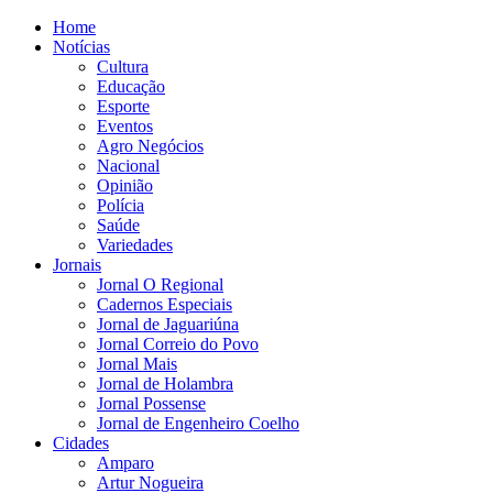
Home
Notícias
Cultura
Educação
Esporte
Eventos
Agro Negócios
Nacional
Opinião
Polícia
Saúde
Variedades
Jornais
Jornal O Regional
Cadernos Especiais
Jornal de Jaguariúna
Jornal Correio do Povo
Jornal Mais
Jornal de Holambra
Jornal Possense
Jornal de Engenheiro Coelho
Cidades
Amparo
Artur Nogueira