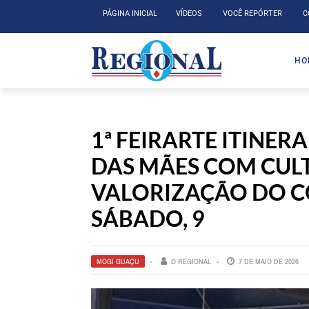
PÁGINA INICIAL
VÍDEOS
VOCÊ REPÓRTER
C
HO
1ª FEIRARTE ITINER
DAS MÃES COM CUL
VALORIZAÇÃO DO C
SÁBADO, 9
MOGI GUAÇU
O REGIONAL
7 DE MAIO DE 2026