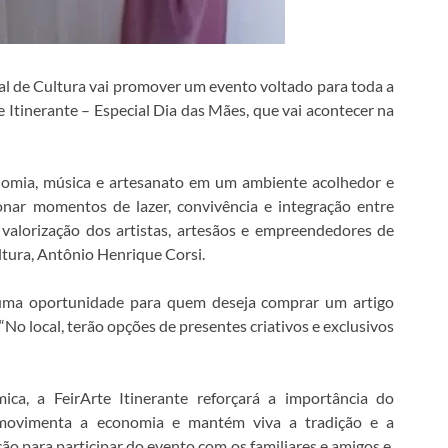
pal de Cultura vai promover um evento voltado para toda a
te Itinerante – Especial Dia das Mães, que vai acontecer na
ronomia, música e artesanato em um ambiente acolhedor e
ionar momentos de lazer, convivência e integração entre
 valorização dos artistas, artesãos e empreendedores de
ltura, Antônio Henrique Corsi.
uma oportunidade para quem deseja comprar um artigo
No local, terão opções de presentes criativos e exclusivos
ca, a FeirArte Itinerante reforçará a importância do
 movimenta a economia e mantém viva a tradição e a
ão para participar do evento com os familiares e amigos e,