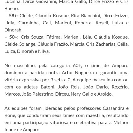
Lucinha, Dirce Giovanini, Márcia Gallo, Dirce Frizzo e Cris
Bueno.
–
58+
: Cleide, Cláudia Kosque, Rita Bianchini, Dirce Frizzo,
Lidia, Carminha, Cali, Marleni, Roberta, Roseli, Luiza e
Dinorah.
–
50+
: Cris Souza, Fátima, Marleni, Léia, Cláudia Kosque,
Cleide, Solange, Cláudia Frazão, Márcia, Cris Zacharias, Célia,
Luiza, Dinorah e Nilva.
No masculino, pela categoria 60+, o time de Amparo
dominou a partida contra Artur Nogueira e garantiu uma
vitória expressiva por 3 sets a 0. A equipe masculina contou
com os atletas Batoni, João Reis, João Dario, Rogério,
Marcos, João Palestrino, Dirceu, Nery, Gallo e Aroldo.
As equipes foram lideradas pelos professores Cassandra e
Rone, que conduziram seus times com maestria, resultando
em uma participação vitoriosa e celebrativa para a Melhor
Idade de Amparo.