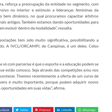
ira, reforça a preocupação da entidade no segmento, com
nsivo no interior e estímulo a lideranças femininas da
ho bem dinâmico, no qual procuramos capacitar árbitros
 mais antigos. Também estamos dando oportunidades para
m evoluir dentro da modalidade”, ressalta.
ociações tem sido muito significativa, possibilitando a
tado. A IVCL/ORCAMPI, de Campinas, é um deles. Celso
só com parcerias é que o esporte e a educação podem se
 que estão conosco. Seja através das competições e/ou nos
acontecer. Tivemos recentemente a oferta de um curso de
ovens é muito importante, porque podem adquirir novos
oportunidades em suas vidas”, afirma.
acebook
Twitter
Pinterest
LinkedIn
WhatsApp