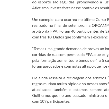
do esporte são seguidas, promovendo a jus
Atletismo investe forte nesse ponto e os resul
Um exemplo claro ocorreu no último Curso Bá
realizado no final de setembro, na ORCAMPI
árbitro da FPA. Foram 48 participantes de Sã
com três 10. Dados que confirmam a excelência
“Temos uma grande demanda de provas ao long
corridas de rua com permits da FPA, que exig
pela formação aumentou e temos de 4 a 5 cur
foram aprovados e com notas altas, o que nos d
Ele ainda ressalta a reciclagem dos árbitros
regras mudam muito rápido e só nesses anos fo
atualizados também e estamos sempre aten
Guilherme, que no ano passado ministrou o m
com 109 participantes.