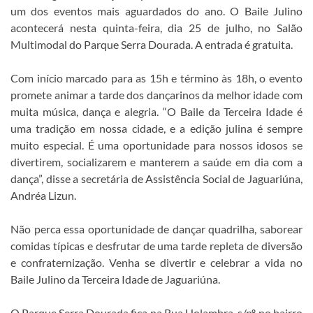
um dos eventos mais aguardados do ano. O Baile Julino
acontecerá nesta quinta-feira, dia 25 de julho, no Salão
Multimodal do Parque Serra Dourada. A entrada é gratuita.
Com início marcado para as 15h e término às 18h, o evento
promete animar a tarde dos dançarinos da melhor idade com
muita música, dança e alegria. “O Baile da Terceira Idade é
uma tradição em nossa cidade, e a edição julina é sempre
muito especial. É uma oportunidade para nossos idosos se
divertirem, socializarem e manterem a saúde em dia com a
dança”, disse a secretária de Assistência Social de Jaguariúna,
Andréa Lizun.
Não perca essa oportunidade de dançar quadrilha, saborear
comidas típicas e desfrutar de uma tarde repleta de diversão
e confraternização. Venha se divertir e celebrar a vida no
Baile Julino da Terceira Idade de Jaguariúna.
O Parque Serra Dourada fica na Rua Holambra, s/nº, no bairro