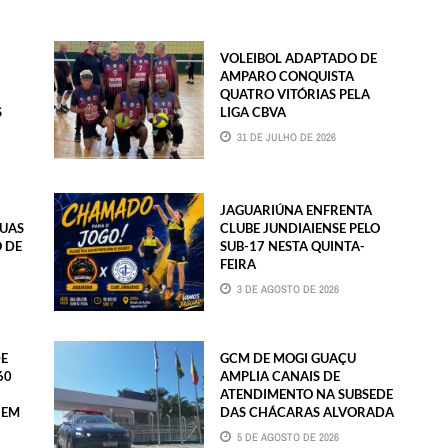
VOLEIBOL ADAPTADO DE
AMPARO CONQUISTA
QUATRO VITÓRIAS PELA
S
LIGA CBVA
31 DE JULHO DE 2026
JAGUARIÚNA ENFRENTA
GUAS
CLUBE JUNDIAIENSE PELO
O DE
SUB-17 NESTA QUINTA-
FEIRA
3 DE AGOSTO DE 2026
DE
GCM DE MOGI GUAÇU
60
AMPLIA CANAIS DE
ATENDIMENTO NA SUBSEDE
 EM
DAS CHÁCARAS ALVORADA
5 DE AGOSTO DE 2026