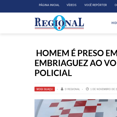
PÁGINA INICIAL
VÍDEOS
VOCÊ REPÓRTER
C
HO
HOMEM É PRESO EM
EMBRIAGUEZ AO VO
POLICIAL
MOGI GUAÇU
O REGIONAL
1 DE NOVEMBRO DE 2