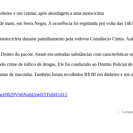
inheiro e um celular, após abordagem a uma motocicleta
e maio, em Serra Negra. A ocorrência foi registrada por volta das 14h30,
motocicleta durante patrulhamento pela rodovia Constâncio Cintra. Ante
. Dentro do pacote, foram encontradas substâncias com características 
 crime de tráfico de drogas. Ele foi conduzido ao Distrito Policial de S
ramas de maconha. Também foram recolhidos R$ 80 em dinheiro e um a
hannel/0029Vb6Nnfd2phHTFnbH1d12
Compart