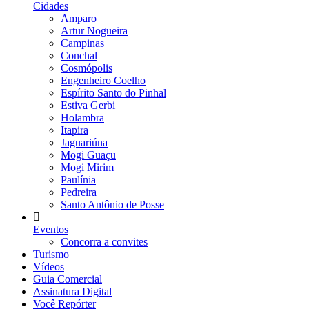
Cidades
Amparo
Artur Nogueira
Campinas
Conchal
Cosmópolis
Engenheiro Coelho
Espírito Santo do Pinhal
Estiva Gerbi
Holambra
Itapira
Jaguariúna
Mogi Guaçu
Mogi Mirim
Paulínia
Pedreira
Santo Antônio de Posse
Eventos
Concorra a convites
Turismo
Vídeos
Guia Comercial
Assinatura Digital
Você Repórter