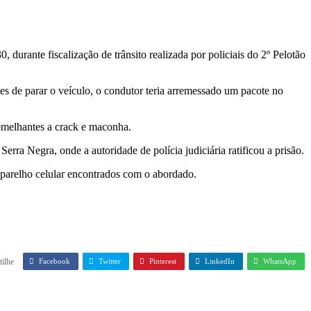
 durante fiscalização de trânsito realizada por policiais do 2º Pelotão
s de parar o veículo, o condutor teria arremessado um pacote no
semelhantes a crack e maconha.
erra Negra, onde a autoridade de polícia judiciária ratificou a prisão.
parelho celular encontrados com o abordado.
ilhe
Facebook
Twitter
Pinterest
LinkedIn
WhatsApp