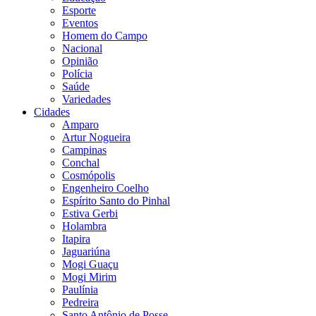
Esporte
Eventos
Homem do Campo
Nacional
Opinião
Polícia
Saúde
Variedades
Cidades
Amparo
Artur Nogueira
Campinas
Conchal
Cosmópolis
Engenheiro Coelho
Espírito Santo do Pinhal
Estiva Gerbi
Holambra
Itapira
Jaguariúna
Mogi Guaçu
Mogi Mirim
Paulínia
Pedreira
Santo Antônio de Posse