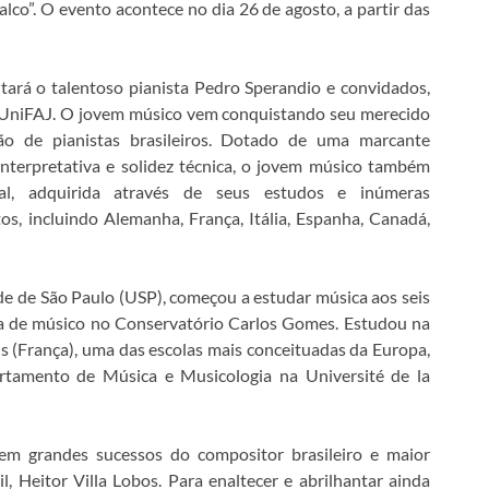
lco”. O evento acontece no dia 26 de agosto, a partir das
ará o talentoso pianista Pedro Sperandio e convidados,
a UniFAJ. O jovem músico vem conquistando seu merecido
o de pianistas brasileiros. Dotado de uma marcante
 interpretativa e solidez técnica, o jovem músico também
al, adquirida através de seus estudos e inúmeras
s, incluindo Alemanha, França, Itália, Espanha, Canadá,
e de São Paulo (USP), começou a estudar música aos seis
ma de músico no Conservatório Carlos Gomes. Estudou na
 (França), uma das escolas mais conceituadas da Europa,
tamento de Música e Musicologia na Université de la
 em grandes sucessos do compositor brasileiro e maior
 Heitor Villa Lobos. Para enaltecer e abrilhantar ainda