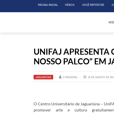
PÁGINA INICIAL
VÍDEOS
VOCÊ REPÓRTER
C
HO
UNIFAJ APRESENTA 
NOSSO PALCO” EM 
JAGUARIÚNA
O REGIONAL
18 DE AGOSTO DE 201
O Centro Universitário de Jaguariúna – UniF
promover arte e cultura gratuitame