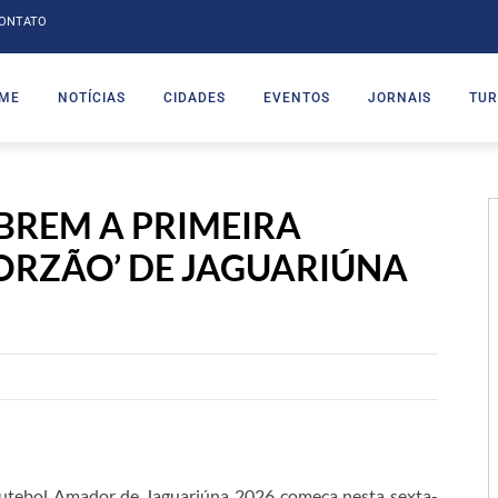
ONTATO
ME
NOTÍCIAS
CIDADES
EVENTOS
JORNAIS
TUR
BREM A PRIMEIRA
RZÃO’ DE JAGUARIÚNA
utebol Amador de Jaguariúna 2026 começa nesta sexta-