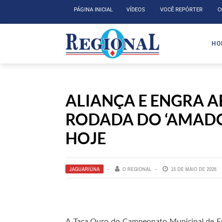
PÁGINA INICIAL
VÍDEOS
VOCÊ REPÓRTER
C
HO
ALIANÇA E ENGRA A
RODADA DO ‘AMADO
HOJE
JAGUARIÚNA
O REGIONAL
15 DE MAIO DE 2026
A Taça Ouro do Campeonato Municipal de F