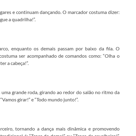
lugares e continuam dançando. O marcador costuma dizer:
gue a quadrilha!”.
rco, enquanto os demais passam por baixo da fila. O
e costuma ser acompanhado de comandos como: “Olha o
er a cabeça!”.
 uma grande roda, girando ao redor do salão no ritmo da
 “Vamos girar!” e “Todo mundo junto!”.
rceiro, tornando a dança mais dinâmica e promovendo
radicional é: “Troca de dama!” ou “Troca de cavalheiro!”,