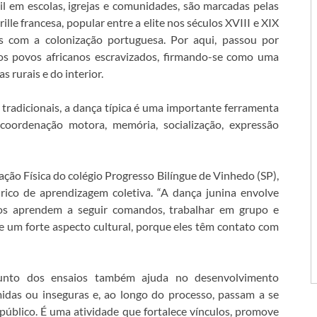
sil em escolas, igrejas e comunidades, são marcadas pelas
lle francesa, popular entre a elite nos séculos XVIII e XIX
s com a colonização portuguesa. Por aqui, passou por
os povos africanos escravizados, firmando-se como uma
s rurais e do interior.
 tradicionais, a dança típica é uma importante ferramenta
 coordenação motora, memória, socialização, expressão
ção Física do colégio Progresso Bilíngue de Vinhedo (SP),
ico de aprendizagem coletiva. “A dança junina envolve
unos aprendem a seguir comandos, trabalhar em grupo e
te um forte aspecto cultural, porque eles têm contato com
unto dos ensaios também ajuda no desenvolvimento
idas ou inseguras e, ao longo do processo, passam a se
 público. É uma atividade que fortalece vínculos, promove