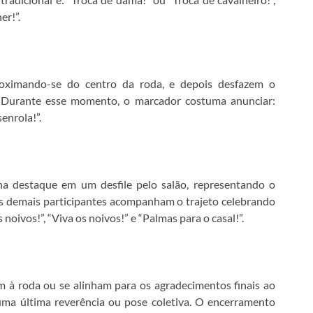
er!”.
roximando-se do centro da roda, e depois desfazem o
. Durante esse momento, o marcador costuma anunciar:
senrola!”.
nha destaque em um desfile pelo salão, representando o
 Os demais participantes acompanham o trajeto celebrando
oivos!”, “Viva os noivos!” e “Palmas para o casal!”.
nam à roda ou se alinham para os agradecimentos finais ao
ma última reverência ou pose coletiva. O encerramento