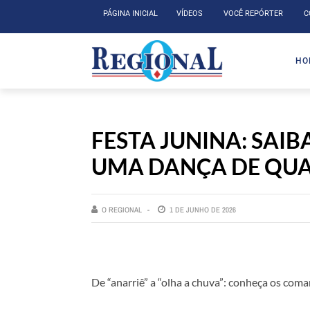
PÁGINA INICIAL
VÍDEOS
VOCÊ REPÓRTER
C
HO
FESTA JUNINA: SAI
UMA DANÇA DE QUA
O REGIONAL
1 DE JUNHO DE 2026
De “anarriê” a “olha a chuva”: conheça os com