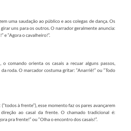
azem uma saudação ao público e aos colegas de dança. Os
 girar uns para os outros. O narrador geralmente anuncia:
 e “Agora o cavalheiro!”.
), o comando orienta os casais a recuar alguns passos,
da roda. O marcador costuma gritar: “Anarriê!” ou “Todo
t (“todos à frente”), esse momento faz os pares avançarem
ireção ao casal da frente. O chamado tradicional é:
a pra frente!” ou “Olha o encontro dos casais!”.