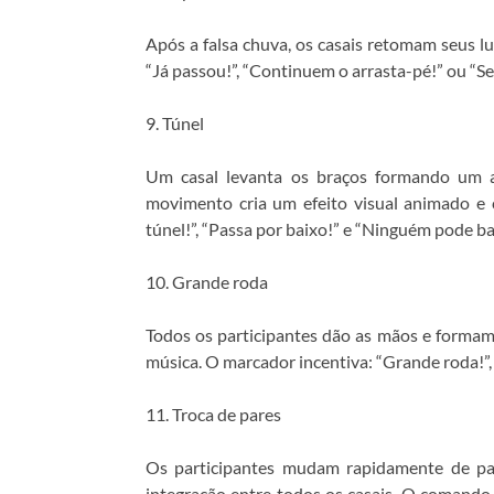
Após a falsa chuva, os casais retomam seus 
“Já passou!”, “Continuem o arrasta-pé!” ou “Se
9. Túnel
Um casal levanta os braços formando um a
movimento cria um efeito visual animado 
túnel!”, “Passa por baixo!” e “Ninguém pode bat
10. Grande roda
Todos os participantes dão as mãos e formam
música. O marcador incentiva: “Grande roda!”,
11. Troca de pares
Os participantes mudam rapidamente de pa
integração entre todos os casais. O comando t