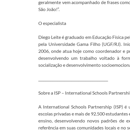
geralmente vem acompanhado de frases como: 
São João!”.
O especialista
Diego Leite é graduado em Educação Física p
pela Universidade Gama Filho (UGF/RJ). Inic
2006, onde atua hoje como coordenador e pr
desenvolvendo um trabalho voltado à form
socialização e desenvolvimento socioemociona
________________________________________
Sobre a ISP – International Schools Partnersh
A International Schools Partnership (ISP) é
escolas privadas e mais de 92.500 estudantes 
ensino, desenvolvendo novos padrões de ex
referência em suas comunidades locais e no s