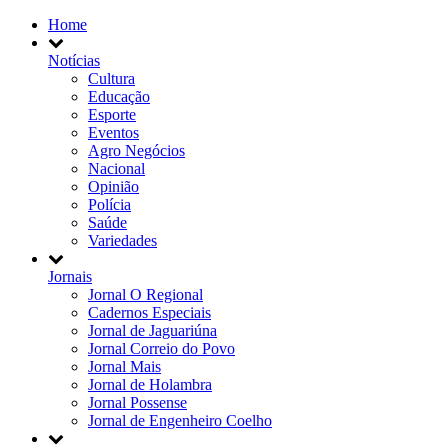
Home
Notícias
Cultura
Educação
Esporte
Eventos
Agro Negócios
Nacional
Opinião
Polícia
Saúde
Variedades
Jornais
Jornal O Regional
Cadernos Especiais
Jornal de Jaguariúna
Jornal Correio do Povo
Jornal Mais
Jornal de Holambra
Jornal Possense
Jornal de Engenheiro Coelho