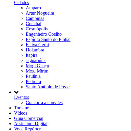
Cidades
Amparo
Artur Nogueira
Campinas
Conchal
Cosmópolis
Engenheiro Coelho
Espírito Santo do Pinhal
Estiva Gerbi
Holambra
Itapira
Jaguariúna
Mogi Guaçu
Mogi Mirim
Paulínia
Pedreira
Santo Antônio de Posse
Eventos
Concorra a convites
Turismo
Vídeos
Guia Comercial
Assinatura Digital
Você Repórter