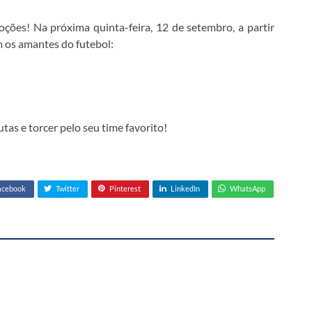
ões! Na próxima quinta-feira, 12 de setembro, a partir
m os amantes do futebol:
as e torcer pelo seu time favorito!
acebook
Twitter
Pinterest
LinkedIn
WhatsApp