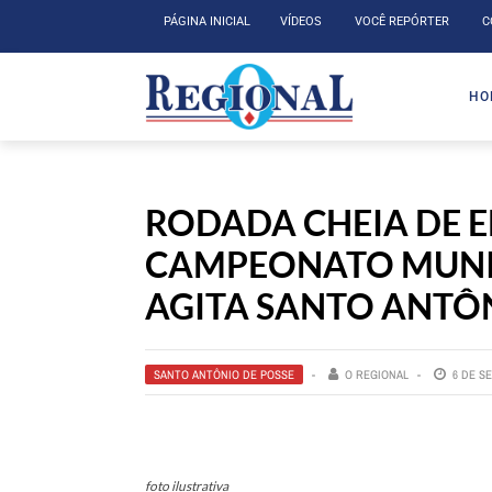
PÁGINA INICIAL
VÍDEOS
VOCÊ REPÓRTER
C
HO
RODADA CHEIA DE 
CAMPEONATO MUNI
AGITA SANTO ANTÔN
SANTO ANTÔNIO DE POSSE
O REGIONAL
6 DE S
foto ilustrativa